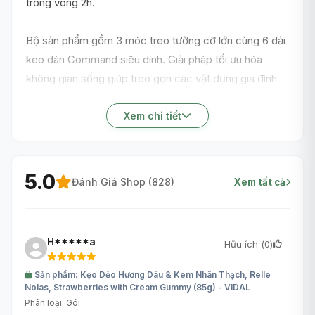
trong vòng 2h.
Bộ sản phẩm gồm 3 móc treo tường cỡ lớn cùng 6 dải
keo dán Command siêu dính. Giải pháp tối ưu hóa
không gian sống giúp treo gọn các vật dụng gia đình
nặng tới 2.2kg như chảo bếp, nón bảo hiểm, túi xách.
Keo Command hít chặt vào mặt tường phẳng, tủ kính,
Xem chi tiết
tháo dỡ không tốn sức, tuyệt đối không làm bong tróc
sơn tường hay để lại tàn dư vết băng dính khó chịu.
5.0
Đánh Giá Shop (
828
)
Xem tất cả
H*****a
Hữu ích (
0
)
Sản phẩm: Kẹo Dẻo Hương Dâu & Kem Nhân Thạch, Relle
Nolas, Strawberries with Cream Gummy (85g) - VIDAL
Phân loại: Gói