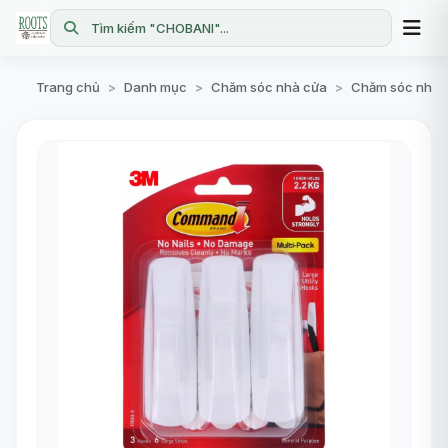
Tìm kiếm "CHOBANI"...
Trang chủ
Danh mục
Chăm sóc nhà cửa
Chăm sóc nhà 
>
>
>