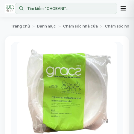
Tìm kiếm "CHOBANI"...
Trang chủ
Danh mục
Chăm sóc nhà cửa
Chăm sóc nhà 
>
>
>