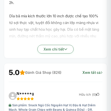
2h.
Dĩa bã mía kích thước lớn 10 inch được chế tạo 100%
từ sợi thực vật, tuyệt đối không cán lớp màng nhựa vi
sinh hay tạp chất hóa học gây hại. Dĩa có bề mặt láng
mịn, đường nét thẩm mỹ cao, phù hợp với nhiều nhu
cầu phục vụ thực phẩm tại gia đình, nhà hàng hoặc
các buổi tiệc ngoài trời. Đây là loại vật liệu có khả năng
Xem chi tiết
phân hủy sinh học thành mùn hữu cơ, đảm bảo tính an
toàn cho sức khỏe người dùng và bảo vệ môi trường
sống.
5.0
Đánh Giá Shop (
826
)
Xem tất cả
N*****g
Hữu ích (
0
)
Sản phẩm: Snack Ngũ Cốc Nguyên Hạt Vị Đậu & Hạt Diêm
Mạch, Whole Grain Chips with Beans & Quinoa (50g) - DR.