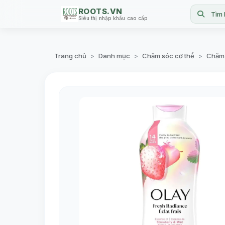
ROOTS.VN
Tìm 
Siêu thị nhập khẩu cao cấp
Trang chủ
Danh mục
Chăm sóc cơ thể
Chăm 
>
>
>