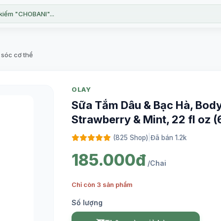
kiếm "CHOBANI"...
sóc cơ thể
OLAY
Sữa Tắm Dâu & Bạc Hà, Body
Strawberry & Mint, 22 fl oz 
(825 Shop)
|
Đã bán 1.2k
185.000đ
/Chai
Chỉ còn 3 sản phẩm
Số lượng