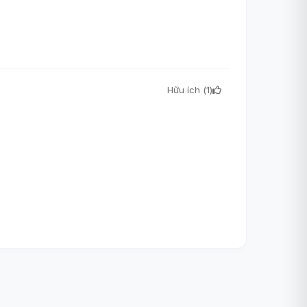
Hữu ích (
1
)