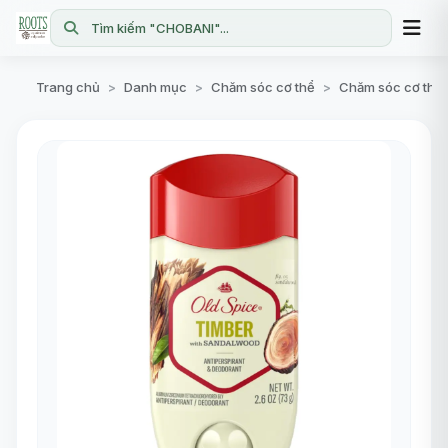
Tìm kiếm "CHOBANI"...
Trang chủ
Danh mục
Chăm sóc cơ thể
Chăm sóc cơ thể
>
>
>