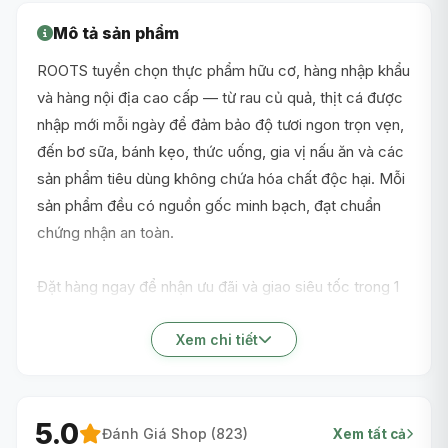
Mô tả sản phẩm
ROOTS tuyển chọn thực phẩm hữu cơ, hàng nhập khẩu
và hàng nội địa cao cấp — từ rau củ quả, thịt cá được
nhập mới mỗi ngày để đảm bảo độ tươi ngon trọn vẹn,
đến bơ sữa, bánh kẹo, thức uống, gia vị nấu ăn và các
sản phẩm tiêu dùng không chứa hóa chất độc hại. Mỗi
sản phẩm đều có nguồn gốc minh bạch, đạt chuẩn
chứng nhận an toàn.
Đặt hàng ngay để nhận ưu đãi và giao siêu tốc trong 1
giờ nội thành TP.HCM!
Xem chi tiết
5.0
Đánh Giá Shop (
823
)
Xem tất cả