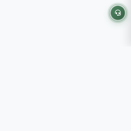
Thông tin liên hệ
237 - 239 - 241 Nguyễn Công
Trứ, P.Bến Thành, TP.HCM
Roots tin rằng những lựa chọn
082 333 6868
nhỏ mỗi ngày sẽ tạo nên một
shop@roots.vn
cuộc sống tốt đẹp hơn, đồng
07:00 - 21:00 (Thứ 2 - Chủ
hành cùng bạn bằng những giá trị
Nhật)
chân thật và chất lượng bền vững.