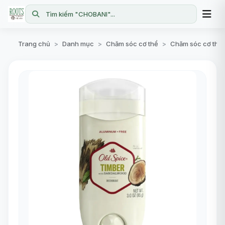
Tìm kiếm "CHOBANI"...
Trang chủ
Danh mục
Chăm sóc cơ thể
Chăm sóc cơ thể
>
>
>