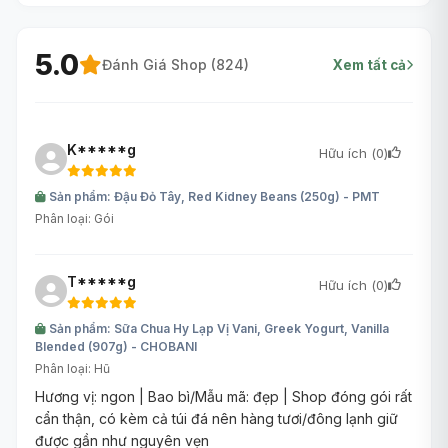
5.0
Đánh Giá Shop (
824
)
Xem tất cả
K*****g
Hữu ích (
0
)
Sản phẩm: Đậu Đỏ Tây, Red Kidney Beans (250g) - PMT
Phân loại: Gói
T*****g
Hữu ích (
0
)
Sản phẩm: Sữa Chua Hy Lạp Vị Vani, Greek Yogurt, Vanilla
Blended (907g) - CHOBANI
Phân loại: Hũ
Hương vị: ngon | Bao bì/Mẫu mã: đẹp | Shop đóng gói rất
cẩn thận, có kèm cả túi đá nên hàng tươi/đông lạnh giữ
được gần như nguyên vẹn