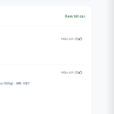
Xem tất cả
Hữu ích (
0
)
Hữu ích (
0
)
z (100g) - MR. VIET