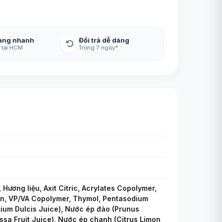
àng nhanh
Đổi trả dễ dàng
 tại HCM
Trong 7 ngày*
ương liệu, Axit Citric, Acrylates Copolymer,
in, VP/VA Copolymer, Thymol, Pentasodium
ntium Dulcis Juice), Nước ép đào (Prunus
ssa Fruit Juice), Nước ép chanh (Citrus Limon