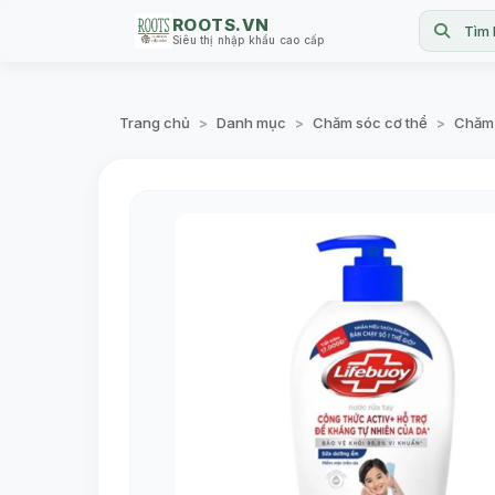
ROOTS.VN
Tìm 
Siêu thị nhập khẩu cao cấp
Trang chủ
Danh mục
Chăm sóc cơ thể
Chăm 
>
>
>