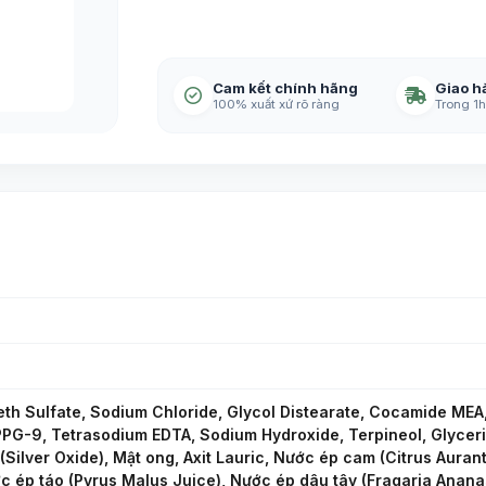
Cam kết chính hãng
Giao h
100% xuất xứ rõ ràng
Trong 1h
h Sulfate, Sodium Chloride, Glycol Distearate, Cocamide MEA, H
PG-9, Tetrasodium EDTA, Sodium Hydroxide, Terpineol, Glycer
 (Silver Oxide), Mật ong, Axit Lauric, Nước ép cam (Citrus Aura
c ép táo (Pyrus Malus Juice), Nước ép dâu tây (Fragaria Anana