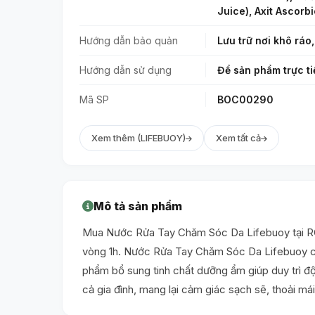
Juice), Axit Ascorb
Hướng dẫn bảo quản
Lưu trữ nơi khô ráo,
Hướng dẫn sử dụng
Để sản phẩm trực ti
Mã SP
BOC00290
Xem thêm (LIFEBUOY)
Xem tất cả
Mô tả sản phẩm
Mua Nước Rửa Tay Chăm Sóc Da Lifebuoy tại ROO
vòng 1h. Nước Rửa Tay Chăm Sóc Da Lifebuoy chứa
phẩm bổ sung tinh chất dưỡng ẩm giúp duy trì đ
cả gia đình, mang lại cảm giác sạch sẽ, thoải má