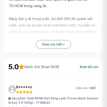
TP.HCM trong vòng 2h.
Băng dán y tế trong suốt, ôm khít 360 độ quanh vết
xước, bảo vệ da bạn hoàn toàn khỏi nước, bụi bẩn và
vi khuẩn gây nhiễm trùng. Chất liệu màng Polyurethane
siêu co giãn, cực mỏng giúp băng dán hoạt động linh
hoạt theo từng chuyển động của khớp tay chân, không
Xem chi tiết
bong tróc ngay cả khi tắm rửa hay bơi lội bồn nước.
Miếng đệm thấm hút không dính vào vết thương hở, lột
không đau.
5.0
Đánh Giá Shop (
828
)
Xem tất cả
R*****n
Hữu ích (
0
)
Sản phẩm: Bánh Mì Mè Đen Đông Lạnh, Frozen Black Sesame
Bread, 5 Ổ (350g) - O'SMILES