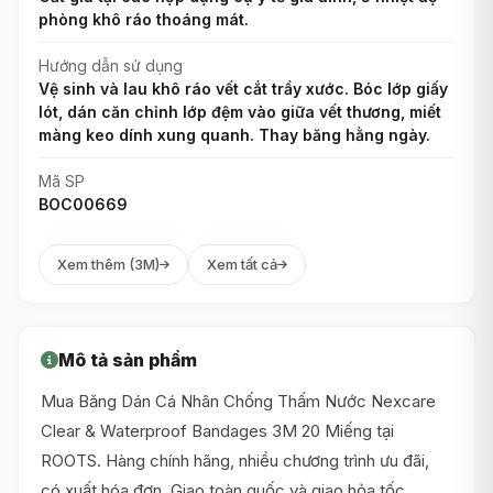
phòng khô ráo thoáng mát.
Hướng dẫn sử dụng
Vệ sinh và lau khô ráo vết cắt trầy xước. Bóc lớp giấy
lót, dán căn chỉnh lớp đệm vào giữa vết thương, miết
màng keo dính xung quanh. Thay băng hằng ngày.
Mã SP
BOC00669
Xem thêm (3M)
Xem tất cả
Mô tả sản phẩm
Mua Băng Dán Cá Nhân Chống Thấm Nước Nexcare
Clear & Waterproof Bandages 3M 20 Miếng tại
ROOTS. Hàng chính hãng, nhiều chương trình ưu đãi,
có xuất hóa đơn. Giao toàn quốc và giao hỏa tốc